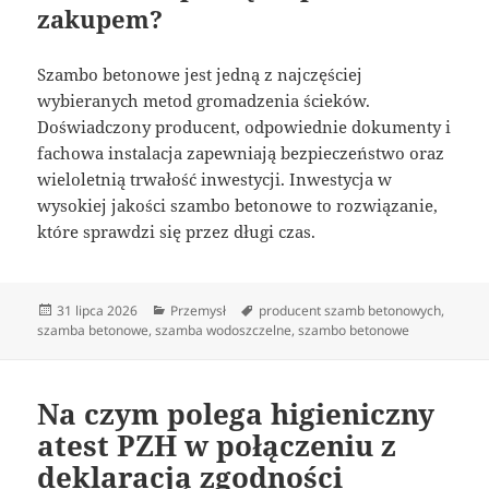
zakupem?
Szambo betonowe jest jedną z najczęściej
wybieranych metod gromadzenia ścieków.
Doświadczony producent, odpowiednie dokumenty i
fachowa instalacja zapewniają bezpieczeństwo oraz
wieloletnią trwałość inwestycji. Inwestycja w
wysokiej jakości szambo betonowe to rozwiązanie,
które sprawdzi się przez długi czas.
Data
Kategorie
Tagi
31 lipca 2026
Przemysł
producent szamb betonowych
,
publikacji
szamba betonowe
,
szamba wodoszczelne
,
szambo betonowe
Na czym polega higieniczny
atest PZH w połączeniu z
deklaracją zgodności