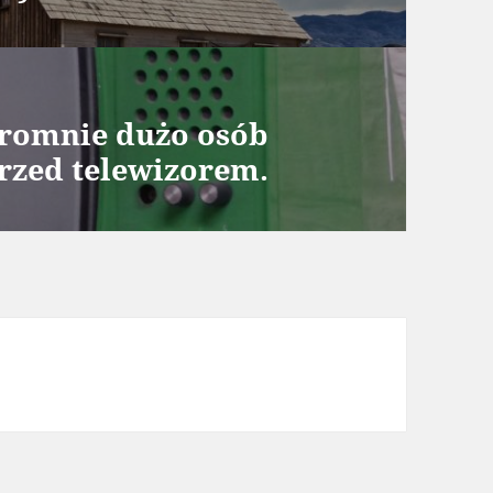
gromnie dużo osób
przed telewizorem.