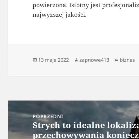
powierzona. Istotny jest profesjonali
najwyższej jakości.
Data
Autor
Kategor
13 maja 2022
zapnowe413
biznes
publikacji
Nawigacja
wpisu
POPRZEDNI
Strych to idealne lokaliz
Poprzedni
przechowywania koniec
wpis: