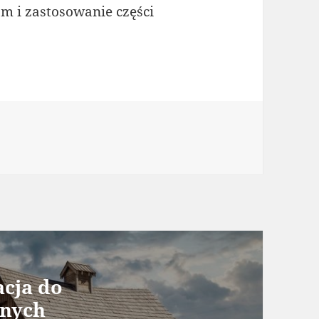
zm i zastosowanie części
ie
acja do
znych