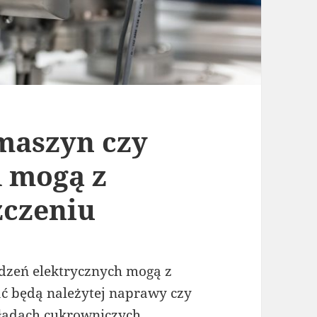
maszyn czy
d mogą z
zczeniu
dzeń elektrycznych mogą z
ać będą należytej naprawy czy
ładach cukrowniczych,