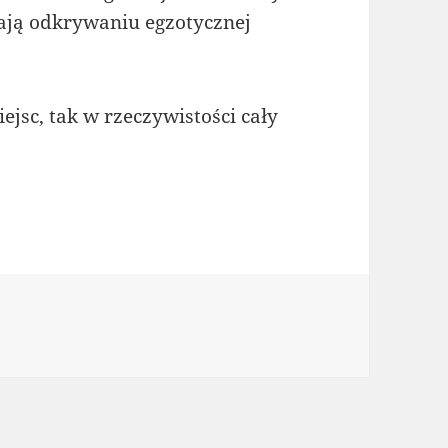
yjają odkrywaniu egzotycznej
ejsc, tak w rzeczywistości cały
rie