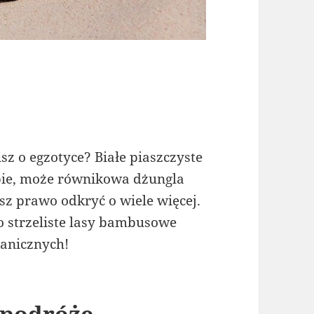
sz o egzotyce? Białe piaszczyste
ybie, może równikowa dżungla
sz prawo odkryć o wiele więcej.
o strzeliste lasy bambusowe
kanicznych!
 podróże