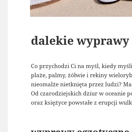
dalekie wyprawy
Co przychodzi Ci na myśl, kiedy myśli
plaże, palmy, żółwie i rekiny wielor
nieomalże nietknięta przez ludzi? Ma
Od czarodziejskich dziur w oceanie p
oraz księżyce powstałe z erupcji wul
wyprawy egzotyczne