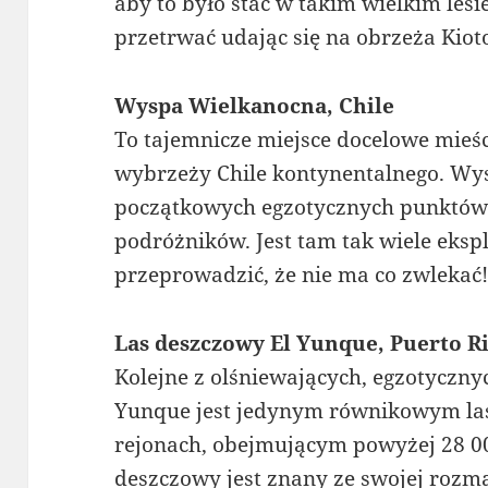
aby to było stać w takim wielkim le
przetrwać udając się na obrzeża Kioto
Wyspa Wielkanocna, Chile
To tajemnicze miejsce docelowe mieśc
wybrzeży Chile kontynentalnego. Wy
początkowych egzotycznych punktów 
podróżników. Jest tam tak wiele ekspl
przeprowadzić, że nie ma co zwlekać
Las deszczowy El Yunque, Puerto R
Kolejne z olśniewających, egzotyczny
Yunque jest jedynym równikowym l
rejonach, obejmującym powyżej 28 00
deszczowy jest znany ze swojej rozma