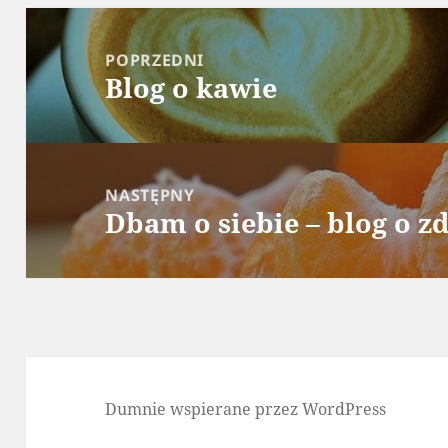
Nawigacja
wpisu
POPRZEDNI
Blog o kawie
Poprzedni
wpis:
NASTĘPNY
Dbam o siebie – blog o z
Następny
wpis:
Dumnie wspierane przez WordPress