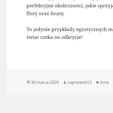
perfekcyjne okoliczności, jakie sprz
flory oraz fauny.
To jedynie przykłady egzotycznych mi
świat czeka na odkrycie!
Data
Autor
Katego
30 marca 2020
zapnowe413
Inne
publikacji