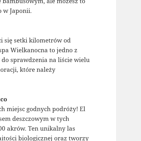
sie bambusowym, ale możesz to
 w Japonii.
i się setki kilometrów od
spa Wielkanocna to jedno z
do sprawdzenia na liście wielu
oracji, które należy
!
ico
ch miejsc godnych podróży! El
asem deszczowym w tych
0 akrów. Ten unikalny las
itości biologicznej oraz tworzy