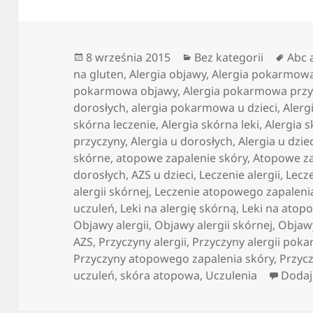
Data
Kategorie
Tagi
8 września 2015
Bez kategorii
Abc a
publikacji
na gluten
,
Alergia objawy
,
Alergia pokarmow
pokarmowa objawy
,
Alergia pokarmowa przy
dorosłych
,
alergia pokarmowa u dzieci
,
Alerg
skórna leczenie
,
Alergia skórna leki
,
Alergia 
przyczyny
,
Alergia u dorosłych
,
Alergia u dzie
skórne
,
atopowe zapalenie skóry
,
Atopowe za
dorosłych
,
AZS u dzieci
,
Leczenie alergii
,
Lecz
alergii skórnej
,
Leczenie atopowego zapaleni
uczuleń
,
Leki na alergię skórną
,
Leki na atop
Objawy alergii
,
Objawy alergii skórnej
,
Objaw
AZS
,
Przyczyny alergii
,
Przyczyny alergii pok
Przyczyny atopowego zapalenia skóry
,
Przyc
uczuleń
,
skóra atopowa
,
Uczulenia
Dodaj