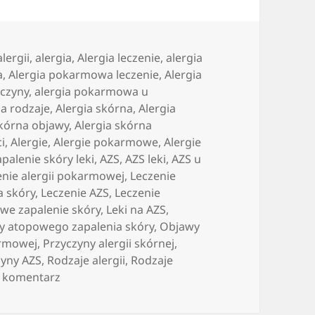
lergii
,
alergia
,
Alergia leczenie
,
alergia
a
,
Alergia pokarmowa leczenie
,
Alergia
czyny
,
alergia pokarmowa u
ia rodzaje
,
Alergia skórna
,
Alergia
skórna objawy
,
Alergia skórna
ci
,
Alergie
,
Alergie pokarmowe
,
Alergie
palenie skóry leki
,
AZS
,
AZS leki
,
AZS u
enie alergii pokarmowej
,
Leczenie
a skóry
,
Leczenie AZS
,
Leczenie
owe zapalenie skóry
,
Leki na AZS
,
y atopowego zapalenia skóry
,
Objawy
armowej
,
Przyczyny alergii skórnej
,
zyny AZS
,
Rodzaje alergii
,
Rodzaje
do Nowoczesny serwis internetowy dla alergik
 komentarz