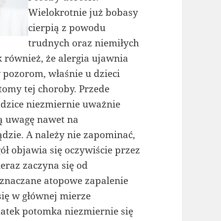
Wielokrotnie już bobasy
cierpią z powodu
trudnych oraz niemiłych
 również, że alergia ujawnia
 pozorom, właśnie u dzieci
tomy tej choroby. Przede
odzice niezmiernie uważnie
ją uwagę nawet na
ądzie. A należy nie zapominać,
gół objawia się oczywiście przez
eraz zaczyna się od
 oznaczane atopowe zapalenie
 się w głównej mierze
datek potomka niezmiernie się