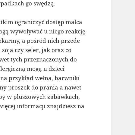
ypadkach go swędzą.
stkim ograniczyć dostęp malca
ogą wywoływać u niego reakcję
okarmy, a pośród nich przede
soja czy seler, jak oraz co
awet tych przeznaczonych do
alergiczną mogą u dzieci
 na przykład wełna, barwniki
ny proszek do prania a nawet
ażby w pluszowych zabawkach,
ięcej informacji znajdziesz na