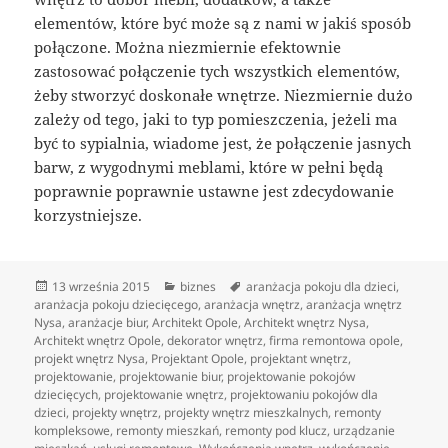
elementów, które być może są z nami w jakiś sposób
połączone. Można niezmiernie efektownie
zastosować połączenie tych wszystkich elementów,
żeby stworzyć doskonałe wnętrze. Niezmiernie dużo
zależy od tego, jaki to typ pomieszczenia, jeżeli ma
być to sypialnia, wiadome jest, że połączenie jasnych
barw, z wygodnymi meblami, które w pełni będą
poprawnie poprawnie ustawne jest zdecydowanie
korzystniejsze.
Data
Kategorie
Tagi
13 września 2015
biznes
aranżacja pokoju dla dzieci
,
publikacji
aranżacja pokoju dziecięcego
,
aranżacja wnętrz
,
aranżacja wnętrz
Nysa
,
aranżacje biur
,
Architekt Opole
,
Architekt wnętrz Nysa
,
Architekt wnętrz Opole
,
dekorator wnętrz
,
firma remontowa opole
,
projekt wnętrz Nysa
,
Projektant Opole
,
projektant wnętrz
,
projektowanie
,
projektowanie biur
,
projektowanie pokojów
dziecięcych
,
projektowanie wnętrz
,
projektowaniu pokojów dla
dzieci
,
projekty wnętrz
,
projekty wnętrz mieszkalnych
,
remonty
kompleksowe
,
remonty mieszkań
,
remonty pod klucz
,
urządzanie