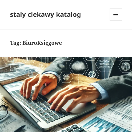
staly ciekawy katalog
MENU
I
WIDGETY
Tag:
BiuroKsięgowe