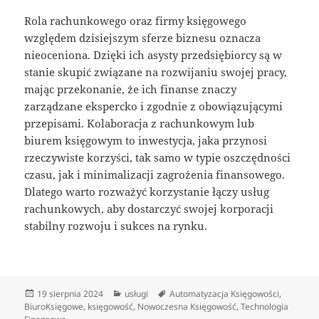
Rola rachunkowego oraz firmy księgowego
względem dzisiejszym sferze biznesu oznacza
nieoceniona. Dzięki ich asysty przedsiębiorcy są w
stanie skupić związane na rozwijaniu swojej pracy,
mając przekonanie, że ich finanse znaczy
zarządzane ekspercko i zgodnie z obowiązującymi
przepisami. Kolaboracja z rachunkowym lub
biurem księgowym to inwestycja, jaka przynosi
rzeczywiste korzyści, tak samo w typie oszczędności
czasu, jak i minimalizacji zagrożenia finansowego.
Dlatego warto rozważyć korzystanie łączy usług
rachunkowych, aby dostarczyć swojej korporacji
stabilny rozwoju i sukces na rynku.
Data
Kategorie
Tagi
19 sierpnia 2024
usługi
Automatyzacja Księgowości
,
publikacji
BiuroKsięgowe
,
księgowość
,
Nowoczesna Księgowość
,
Technologia