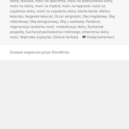
skórę
,
Manuka
,
maść na oparzenia
,
maść na podrażnienia skóry
,
maśc na skórę
,
maśc na trądzik
,
maśc na wypryski
,
maść na
zapalenia skóry
,
maść na zapalenie skóry
,
Masło karite
,
Melisa
lekarska
,
Nagietek lekarski
,
Oczar wirginijski
,
Olej migdałowy
,
Olej
rokitnikowy
,
Olej winogronowy
,
Olej z awokado
,
Pantenol
,
regeneracja naskórka maść
,
rewitalizacja skóry
,
Rumianek
pospolity
,
Sacharyd pochodzenia roślinnego
,
schorzenia skóry
do Jędrn
maść
,
Wąkrotka azjatycka
,
Zielona herbata
Dodaj komentarz
Dumnie wspierane przez WordPress