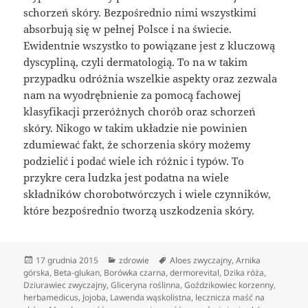
schorzeń skóry. Bezpośrednio nimi wszystkimi
absorbują się w pełnej Polsce i na świecie.
Ewidentnie wszystko to powiązane jest z kluczową
dyscypliną, czyli dermatologią. To na w takim
przypadku odróżnia wszelkie aspekty oraz zezwala
nam na wyodrębnienie za pomocą fachowej
klasyfikacji przeróżnych chorób oraz schorzeń
skóry. Nikogo w takim układzie nie powinien
zdumiewać fakt, że schorzenia skóry możemy
podzielić i podać wiele ich różnic i typów. To
przykre cera ludzka jest podatna na wiele
składników chorobotwórczych i wiele czynników,
które bezpośrednio tworzą uszkodzenia skóry.
Data
Kategorie
Tagi
17 grudnia 2015
zdrowie
Aloes zwyczajny
,
Arnika
publikacji
górska
,
Beta-glukan
,
Borówka czarna
,
dermorevital
,
Dzika róża
,
Dziurawiec zwyczajny
,
Gliceryna roślinna
,
Goździkowiec korzenny
,
herbamedicus
,
Jojoba
,
Lawenda wąskolistna
,
lecznicza maść na