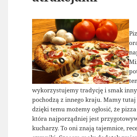
Pi
or
na
Mi
po
te
wykorzystujemy tradycję i smak inny
pochodzą z innego kraju. Mamy tutaj
dzięki temu możemy ogłosić, że pizz
która najporządniej jest przygotowy
kucharzy. To oni znają tajemnice, rec