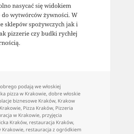
wolno nasycać się widokiem
że do wytwórców żywności. W
e sklepów spożywczych jak i
k pizzerie czy budki rychłej
rnością.
dobrego podają we włoskiej
ka pizza w Krakowie
,
dobre włoskie
olacje biznesowe Kraków
,
Krakow
 Krakowie
,
Pizza Kraków
,
Pizzeria
uracja w Krakowie
,
przyjęcia
icka Kraków
,
restauracja Kraków
,
w Krakowie
,
restauracja z ogródkiem