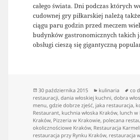
całego świata. Dni podczas których 
cudownej gry piłkarskiej należą tak
ciągu paru godzin przed meczem wiel
budynków gastronomicznych takich ja
obsługi cieszą się gigantyczną popula
Data
Kategorie
Tagi
30 października 2015
kulinaria
co 
publikacji
restauracji
,
dania włoskiej kuchni
,
dobra włos
menu
,
gdzie dobrze zjeść
,
jaka restauracja
,
k
Restaurant
,
kuchnia włoska Kraków
,
lunch w
Kraków
,
Pizzeria w Krakowie
,
polecana resta
okolicznościowe Kraków
,
Restauracja Karmel
restauracja przy Rynku Kraków
,
restauracja 