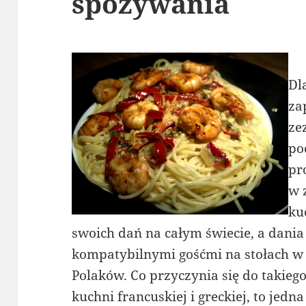
spożywania
Dl
za
ze
po
pr
w 
ku
swoich dań na całym świecie, a dania j
kompatybilnymi gośćmi na stołach w 
Polaków. Co przyczynia się do takiego
kuchni francuskiej i greckiej, to jed