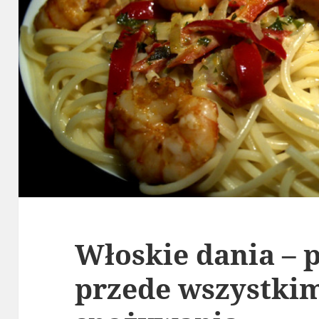
Włoskie dania – p
przede wszystkim