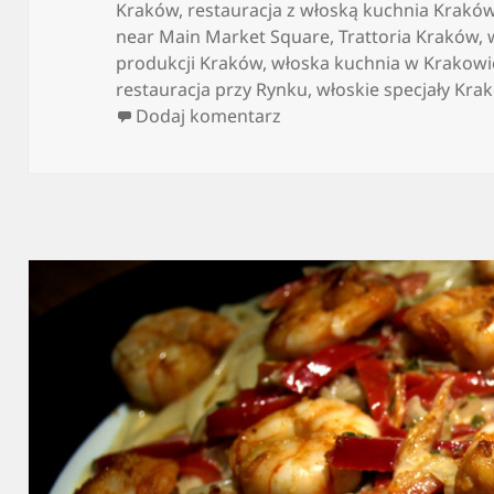
Kraków
,
restauracja z włoską kuchnia Krakó
near Main Market Square
,
Trattoria Kraków
,
produkcji Kraków
,
włoska kuchnia w Krakowi
restauracja przy Rynku
,
włoskie specjały Kra
do Włoska kuchnia z licz
Dodaj komentarz