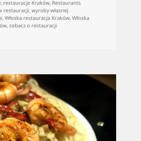
w
,
restauracje Kraków
,
Restaurants
w restauracji
,
wyroby własnej
e
,
Włoska restauracja Kraków
,
Włoska
ków
,
zobacz o restauracji
nymi atrakcjami