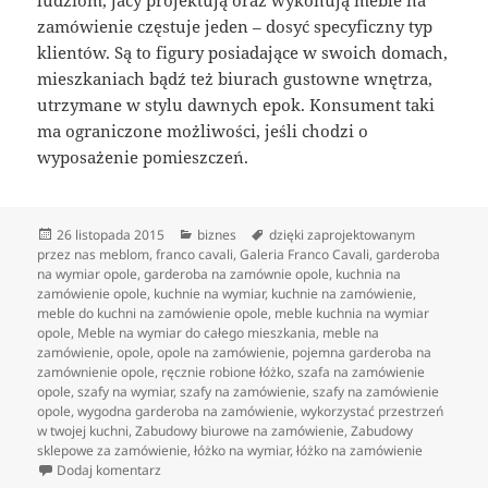
zamówienie częstuje jeden – dosyć specyficzny typ
klientów. Są to figury posiadające w swoich domach,
mieszkaniach bądź też biurach gustowne wnętrza,
utrzymane w stylu dawnych epok. Konsument taki
ma ograniczone możliwości, jeśli chodzi o
wyposażenie pomieszczeń.
Data
Kategorie
Tagi
26 listopada 2015
biznes
dzięki zaprojektowanym
publikacji
przez nas meblom
,
franco cavali
,
Galeria Franco Cavali
,
garderoba
na wymiar opole
,
garderoba na zamównie opole
,
kuchnia na
zamówienie opole
,
kuchnie na wymiar
,
kuchnie na zamówienie
,
meble do kuchni na zamówienie opole
,
meble kuchnia na wymiar
opole
,
Meble na wymiar do całego mieszkania
,
meble na
zamówienie
,
opole
,
opole na zamówienie
,
pojemna garderoba na
zamównienie opole
,
ręcznie robione łóżko
,
szafa na zamówienie
opole
,
szafy na wymiar
,
szafy na zamówienie
,
szafy na zamówienie
opole
,
wygodna garderoba na zamówienie
,
wykorzystać przestrzeń
w twojej kuchni
,
Zabudowy biurowe na zamówienie
,
Zabudowy
sklepowe za zamówienie
,
łóżko na wymiar
,
łóżko na zamówienie
do Luksusowa kuchnia na indywidualne zlecenie
Dodaj komentarz