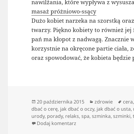
nawilżania, które wypływa z wysusza
masaż próżniowo-ssący
Dużo kobiet narzeka na szorstką oraz 
twarzy. Piękno kobiety to również jej 
pań ma kłopot z nadwagą. Znacznie 
korzystnie na okręcone partie ciała,
oraz spowodować, że kobieta będzie
Data
Kategorie
Tagi
20 października 2015
zdrowie
cera
publikacji
dbać o cerę
,
jak dbać o oczy
,
jak dbać o usta
,
urody
,
porady
,
relaks
,
spa
,
szminka
,
szminki
,
do Styl życia dorosłych d
Dodaj komentarz