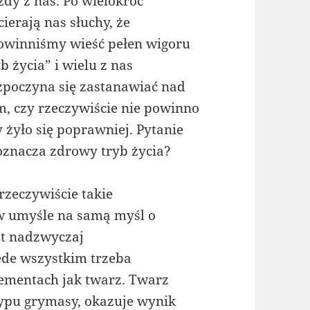
żdy z nas. Po wielokroć
cierają nas słuchy, że
owinniśmy wieść pełen wigoru
b życia” i wielu z nas
zpoczyna się zastanawiać nad
m, czy rzeczywiście nie powinno
żyło się poprawniej. Pytanie
oznacza zdrowy tryb życia?
rzeczywiście takie
 w umyśle na samą myśl o
st nadzwyczaj
ede wszystkim trzeba
lementach jak twarz. Twarz
ypu grymasy, okazuje wynik