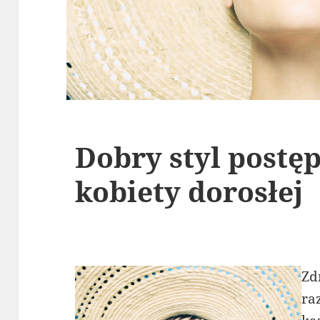
Dobry styl postę
kobiety dorosłej
Zd
ra