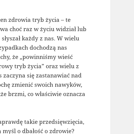
łen zdrowia tryb życia – te
owa choć raz w życiu widział lub
ż słyszał każdy z nas. W wielu
zypadkach dochodzą nas
uchy, że „powinniśmy wieść
rowy tryb życia” oraz wielu z
s zaczyna się zastanawiać nad
rochę zmienić swoich nawyków,
kże brzmi, co właściwie oznacza
aprawdę takie przedsięwzięcia,
ą myśl o dbałość o zdrowie?