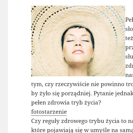
Pe
sł
te
pr
sł
zd
na
tym, czy rzeczywiście nie powinno t
by żyło się porządniej. Pytanie jedna
pełen zdrowia tryb życia?
fotostarzenie
Czy reguły zdrowego trybu życia to n
które pojawiają się w umyśle na sam