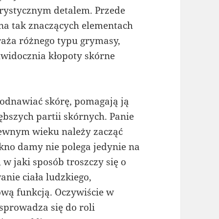
erystycznym detalem. Przede
na tak znaczących elementach
raża różnego typu grymasy,
 uwidocznia kłopoty skórne
odnawiać skórę, pomagają ją
ębszych partii skórnych. Panie
ewnym wieku należy zacząć
kno damy nie polega jedynie na
, w jaki sposób troszczy się o
anie ciała ludzkiego,
ową funkcją. Oczywiście w
sprowadza się do roli