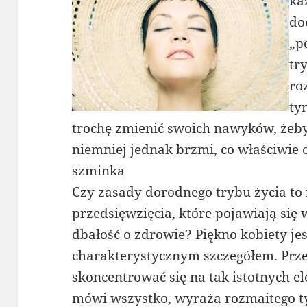
ka
do
„p
try
ro
ty
trochę zmienić swoich nawyków, żeby 
niemniej jednak brzmi, co właściwie 
szminka
Czy zasady dorodnego trybu życia to 
przedsięwzięcia, które pojawiają się
dbałość o zdrowie? Piękno kobiety je
charakterystycznym szczegółem. Prz
skoncentrować się na tak istotnych e
mówi wszystko, wyraża rozmaitego t