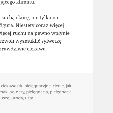
jącego klimatu.
suchą skórę, nie tylko na
figura. Niestety coraz więcej
więcej ruchu na pewno wpłynie
 zezwoli wysmuklić sylwetkę
 prawdziwie ciekawa.
,
ciekawostki pielęgnacyjne
,
cienie
,
jak
makijaż
,
oczy
,
pielęgnacja
,
pielęgnacja
tusze
,
uroda
,
usta
am