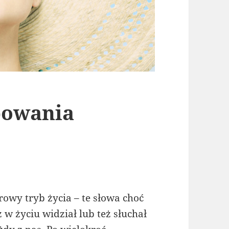
powania
rowy tryb życia – te słowa choć
z w życiu widział lub też słuchał