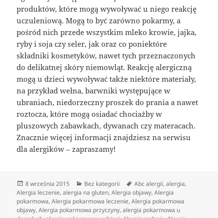
produktów, które mogą wywoływać u niego reakcję
uczuleniową. Mogą to być zarówno pokarmy, a
pośród nich przede wszystkim mleko krowie, jajka,
ryby i soja czy seler, jak oraz co poniektóre
składniki kosmetyków, nawet tych przeznaczonych
do delikatnej skóry niemowląt. Reakcję alergiczną
mogą u dzieci wywoływać także niektóre materiały,
na przykład wełna, barwniki występujące w
ubraniach, niedorzeczny proszek do prania a nawet
roztocza, które mogą osiadać chociażby w
pluszowych zabawkach, dywanach czy materacach.
Znacznie więcej informacji znajdziesz na serwisu
dla alergików – zapraszamy!
Data
Kategorie
Tagi
8 września 2015
Bez kategorii
Abc alergii
,
alergia
,
publikacji
Alergia leczenie
,
alergia na gluten
,
Alergia objawy
,
Alergia
pokarmowa
,
Alergia pokarmowa leczenie
,
Alergia pokarmowa
objawy
,
Alergia pokarmowa przyczyny
,
alergia pokarmowa u