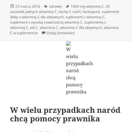
Data
Kategorie
Tagi
23 marca 2016
zdrowie
1000 mg witaminy C
,
30
publikacji
saszetek pełnych witaminy C
,
herba C reshi
,
herbapure
,
suplement
diety z witaminą C dla aktywnych
,
suplement z witaminą C
,
suplement z wysoką zawartością witaminy C
,
suplementy z
witaminą C
,
wit C
,
witamina C
,
witamina C dla aktywnych
,
witamina
do Suplementy diety z witaminą C
C w suplemencie
Dodaj komentarz
W wielu przypadkach naród
chcą pomocy prawnika