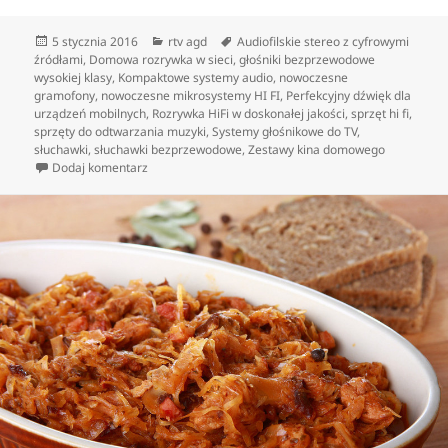
Data
Kategorie
Tagi
5 stycznia 2016
rtv agd
Audiofilskie stereo z cyfrowymi
publikacji
źródłami
,
Domowa rozrywka w sieci
,
głośniki bezprzewodowe
wysokiej klasy
,
Kompaktowe systemy audio
,
nowoczesne
gramofony
,
nowoczesne mikrosystemy HI FI
,
Perfekcyjny dźwięk dla
urządzeń mobilnych
,
Rozrywka HiFi w doskonałej jakości
,
sprzęt hi fi
,
sprzęty do odtwarzania muzyki
,
Systemy głośnikowe do TV
,
słuchawki
,
słuchawki bezprzewodowe
,
Zestawy kina domowego
do Profesjonalne sprzęty do odtwarzania muzyki
Dodaj komentarz