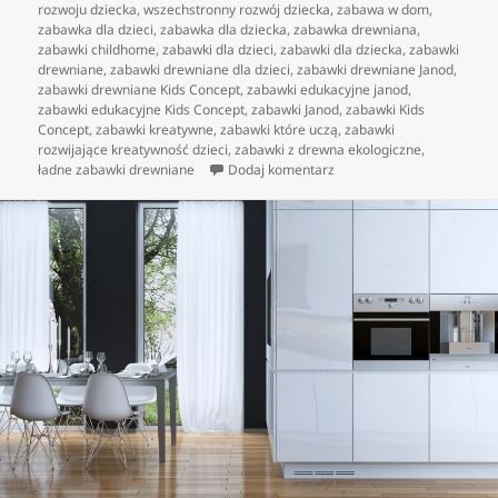
rozwoju dziecka
,
wszechstronny rozwój dziecka
,
zabawa w dom
,
zabawka dla dzieci
,
zabawka dla dziecka
,
zabawka drewniana
,
zabawki childhome
,
zabawki dla dzieci
,
zabawki dla dziecka
,
zabawki
drewniane
,
zabawki drewniane dla dzieci
,
zabawki drewniane Janod
,
zabawki drewniane Kids Concept
,
zabawki edukacyjne janod
,
zabawki edukacyjne Kids Concept
,
zabawki Janod
,
zabawki Kids
Concept
,
zabawki kreatywne
,
zabawki które uczą
,
zabawki
rozwijające kreatywność dzieci
,
zabawki z drewna ekologiczne
,
do Estetyczne, ekologiczn
ładne zabawki drewniane
Dodaj komentarz