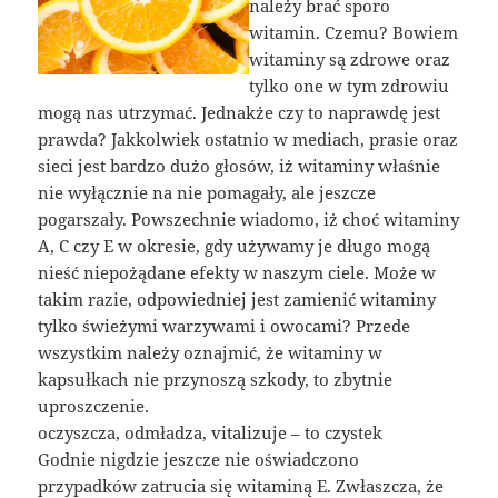
należy brać sporo
witamin. Czemu? Bowiem
witaminy są zdrowe oraz
tylko one w tym zdrowiu
mogą nas utrzymać. Jednakże czy to naprawdę jest
prawda? Jakkolwiek ostatnio w mediach, prasie oraz
sieci jest bardzo dużo głosów, iż witaminy właśnie
nie wyłącznie na nie pomagały, ale jeszcze
pogarszały. Powszechnie wiadomo, iż choć witaminy
A, C czy E w okresie, gdy używamy je długo mogą
nieść niepożądane efekty w naszym ciele. Może w
takim razie, odpowiedniej jest zamienić witaminy
tylko świeżymi warzywami i owocami? Przede
wszystkim należy oznajmić, że witaminy w
kapsułkach nie przynoszą szkody, to zbytnie
uproszczenie.
oczyszcza, odmładza, vitalizuje – to czystek
Godnie nigdzie jeszcze nie oświadczono
przypadków zatrucia się witaminą E. Zwłaszcza, że