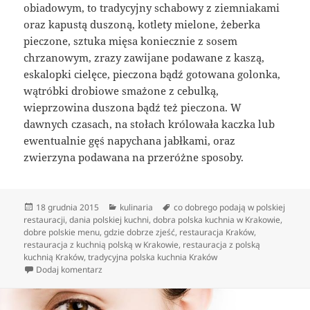
obiadowym, to tradycyjny schabowy z ziemniakami
oraz kapustą duszoną, kotlety mielone, żeberka
pieczone, sztuka mięsa koniecznie z sosem
chrzanowym, zrazy zawijane podawane z kaszą,
eskalopki cielęce, pieczona bądź gotowana golonka,
wątróbki drobiowe smażone z cebulką,
wieprzowina duszona bądź też pieczona. W
dawnych czasach, na stołach królowała kaczka lub
ewentualnie gęś napychana jabłkami, oraz
zwierzyna podawana na przeróżne sposoby.
Data
Kategorie
Tagi
18 grudnia 2015
kulinaria
co dobrego podają w polskiej
publikacji
restauracji
,
dania polskiej kuchni
,
dobra polska kuchnia w Krakowie
,
dobre polskie menu
,
gdzie dobrze zjeść
,
restauracja Kraków
,
restauracja z kuchnią polską w Krakowie
,
restauracja z polską
kuchnią Kraków
,
tradycyjna polska kuchnia Kraków
do Pożywienie w krajowych restauracjach
Dodaj komentarz