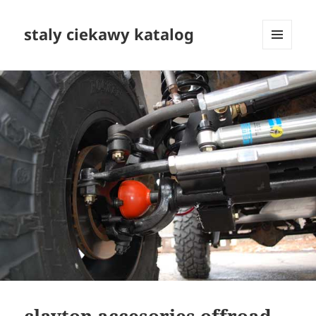
staly ciekawy katalog
MENU
I
WIDGETY
clayton accesories offroad