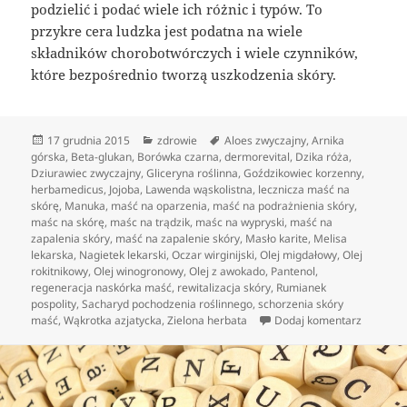
podzielić i podać wiele ich różnic i typów. To
przykre cera ludzka jest podatna na wiele
składników chorobotwórczych i wiele czynników,
które bezpośrednio tworzą uszkodzenia skóry.
Data
Kategorie
Tagi
17 grudnia 2015
zdrowie
Aloes zwyczajny
,
Arnika
publikacji
górska
,
Beta-glukan
,
Borówka czarna
,
dermorevital
,
Dzika róża
,
Dziurawiec zwyczajny
,
Gliceryna roślinna
,
Goździkowiec korzenny
,
herbamedicus
,
Jojoba
,
Lawenda wąskolistna
,
lecznicza maść na
skórę
,
Manuka
,
maść na oparzenia
,
maść na podrażnienia skóry
,
maśc na skórę
,
maśc na trądzik
,
maśc na wypryski
,
maść na
zapalenia skóry
,
maść na zapalenie skóry
,
Masło karite
,
Melisa
lekarska
,
Nagietek lekarski
,
Oczar wirginijski
,
Olej migdałowy
,
Olej
rokitnikowy
,
Olej winogronowy
,
Olej z awokado
,
Pantenol
,
regeneracja naskórka maść
,
rewitalizacja skóry
,
Rumianek
pospolity
,
Sacharyd pochodzenia roślinnego
,
schorzenia skóry
do Jędrn
maść
,
Wąkrotka azjatycka
,
Zielona herbata
Dodaj komentarz