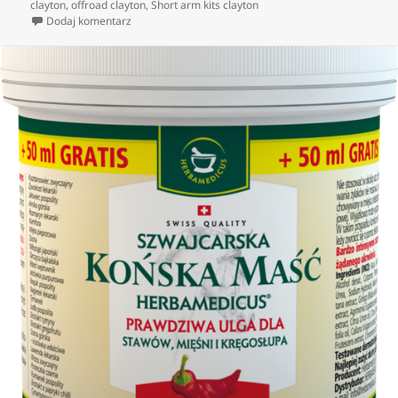
clayton
,
offroad clayton
,
Short arm kits clayton
do clayton accesories offroad
Dodaj komentarz