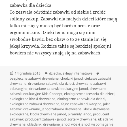
zabawka dla dziecka
To zezwala odróżnić zabawki od siebie i zrobić
solidny zakup. Zabawki dla małych dzieci które mają
kilka miesięcy muszą być bardzo proste oraz
ergonomiczne. Dzięki temu mogą się nimi
swobodne bawić, bez obaw o to że stanie im się
jakąś krzywda. Rodzice także są bardziej spokojni
bowiem nie wszyscy znają się na zabawkach.
Data
Kategorie
Tagi
14 grudnia 2015
dziecko
,
sklepy internetowe
publikacji
bezpieczne zabawki drewniane
,
chodziki janod
,
ciekawe zabawki
drewniane
,
drewniane zabawki dla dzieci
,
drewniane zabawki
edukacyjne
,
drewniane zabawki edukacyjne janod
,
drewniane
zabawki edukacyjne Kids Concept
,
ekologiczne akcesoria dla dzieci
,
ekologiczne klocki drewniane
,
ekologiczne zabawki dla dzieci
,
ekologiczne zabawki drewniane
,
fajne zabawki edukacyjne
,
jakie
zabawki drewniane
,
Janod zabawki drewniane
,
klocki drewniane
ekologiczne
,
klocki drewniane janod
,
piramidy janod
,
producent
zabawek
,
producent zabawek janod
,
sortery drewniane
,
układanki
drewnane
,
układanki drewniane janod
,
wózki janod
,
wspomaganie