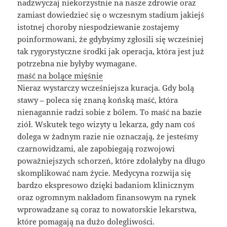
nadzwyczaj niekorzystnie na nasze zdrowie oraz
zamiast dowiedzieć się o wczesnym stadium jakiejś
istotnej choroby niespodziewanie zostajemy
poinformowani, że gdybyśmy zgłosili się wcześniej
tak rygorystyczne środki jak operacja, która jest już
potrzebna nie byłyby wymagane.
maść na bolące mięśnie
Nieraz wystarczy wcześniejsza kuracja. Gdy bolą
stawy – poleca się znaną końską maść, która
nienagannie radzi sobie z bólem. To maść na bazie
ziół. Wskutek tego wizyty u lekarza, gdy nam coś
dolega w żadnym razie nie oznaczają, że jesteśmy
czarnowidzami, ale zapobiegają rozwojowi
poważniejszych schorzeń, które zdołałyby na długo
skomplikować nam życie. Medycyna rozwija się
bardzo ekspresowo dzięki badaniom klinicznym
oraz ogromnym nakładom finansowym na rynek
wprowadzane są coraz to nowatorskie lekarstwa,
które pomagają na dużo dolegliwości.