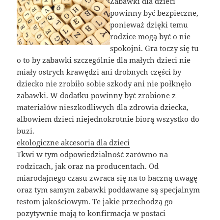
Zabawki dla dzieci
powinny być bezpieczne,
ponieważ dzięki temu
rodzice mogą być o nie
spokojni. Gra toczy się tu
o to by zabawki szczególnie dla małych dzieci nie
miały ostrych krawędzi ani drobnych części by
dziecko nie zrobiło sobie szkody ani nie połknęło
zabawki. W dodatku powinny być zrobione z
materiałów nieszkodliwych dla zdrowia dziecka,
albowiem dzieci niejednokrotnie biorą wszystko do
buzi.
ekologiczne akcesoria dla dzieci
Tkwi w tym odpowiedzialność zarówno na
rodzicach, jak oraz na producentach. Od
miarodajnego czasu zwraca się na to baczną uwagę
oraz tym samym zabawki poddawane są specjalnym
testom jakościowym. Te jakie przechodzą go
pozytywnie mają to konfirmacja w postaci