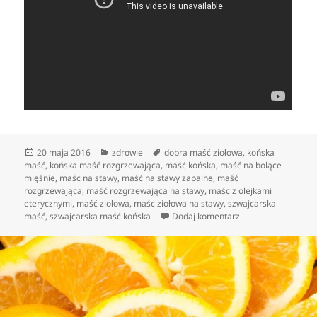
Data
Kategorie
Tagi
20 maja 2016
zdrowie
dobra maść ziołowa
,
końska
publikacji
maść
,
końska maść rozgrzewająca
,
maść końska
,
maść na bolące
mięśnie
,
maśc na stawy
,
maść na stawy zapalne
,
maść
rozgrzewająca
,
maść rozgrzewająca na stawy
,
maśc z olejkami
eterycznymi
,
maść ziołowa
,
maśc ziołowa na stawy
,
szwajcarska
do Co to jest końsk
maść
,
szwajcarska maść końska
Dodaj komentarz