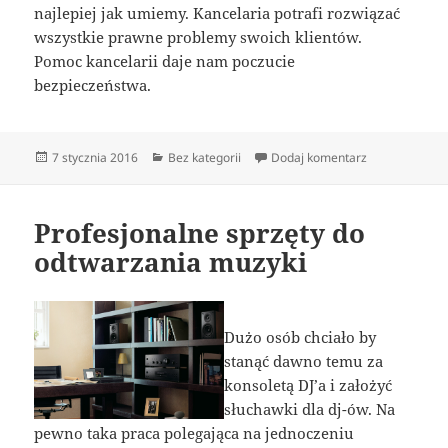
najlepiej jak umiemy. Kancelaria potrafi rozwiązać
wszystkie prawne problemy swoich klientów.
Pomoc kancelarii daje nam poczucie
bezpieczeństwa.
Data
Kategorie
do W wielu pr
7 stycznia 2016
Bez kategorii
Dodaj komentarz
publikacji
Profesjonalne sprzęty do
odtwarzania muzyki
Dużo osób chciało by
stanąć dawno temu za
konsoletą DJ’a i założyć
słuchawki dla dj-ów. Na
pewno taka praca polegająca na jednoczeniu