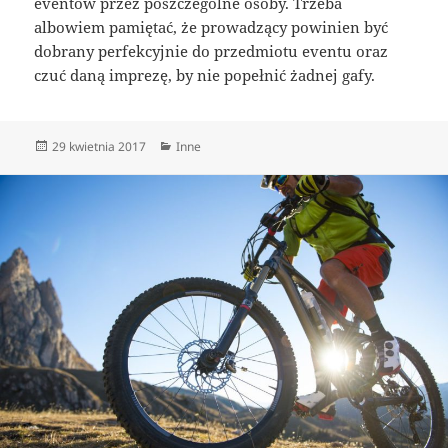
eventów przez poszczególne osoby. Trzeba
albowiem pamiętać, że prowadzący powinien być
dobrany perfekcyjnie do przedmiotu eventu oraz
czuć daną imprezę, by nie popełnić żadnej gafy.
Data
Kategorie
29 kwietnia 2017
Inne
publikacji