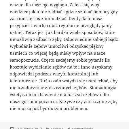
ważne dla naszego wyglądu. Zaleca się więc
wiedzieć jak o nie zadbać i gdzie szukać pomocy gdy
zacznie się coś z nimi dziać. Dentysta to nasz
przyjaciel i warto robić regularne przeglądy jamy
ustnej. Teraz jest już bardzo wiele sposobów, które
umożliwią zadbać o zęby. Odpowiednie zabiegi bądź
wybielanie zębów umożliwi odzyskać piękny
uśmiech co więcej będą miały wpływ na nasze
samopoczucie. Często zadajemy sobie pytanie
ile
kosztuje wybielanie zębów
na te i inne uzyskamy
odpowiedzi podczas wizytu kontrolnej lub
telefonicznie. Dużo osób wstydzi się uśmiechać, aby
nie uwidoczniać zniszczonych zębów. Stomatologia
estetyczna to zbawienie dla naszych zębów i dla
naszego samopoczucia. Krzywe czy zniszczone zęby
nie muszą już być dużym problemem.
Data
Kategorie
Tagi
13 kwietnia 2017
zdrowie
stomatologia