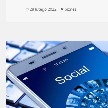
Data
Kategorie
28 lutego 2022
biznes
publikacji