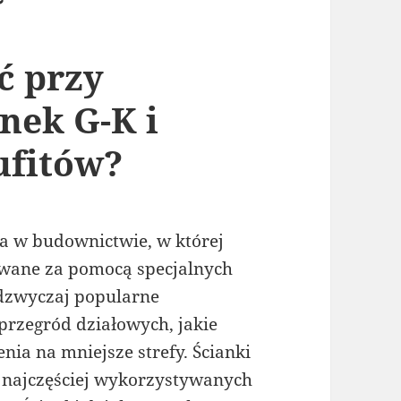
ć przy
nek G-K i
ufitów?
 w budownictwie, w której
nywane za pomocą specjalnych
adzwyczaj popularne
rzegród działowych, jakie
nia na mniejsze strefy. Ścianki
z najczęściej wykorzystywanych