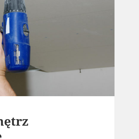
nętrz
e