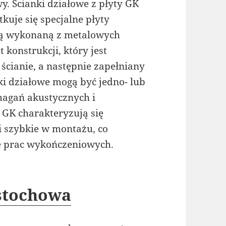
. Ścianki działowe z płyty GK
kuje się specjalne płyty
mą wykonaną z metalowych
t konstrukcji, który jest
ścianie, a następnie zapełniany
i działowe mogą być jedno- lub
agań akustycznych i
y GK charakteryzują się
 i szybkie w montażu, co
e prac wykończeniowych.
stochowa