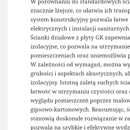
W porównaniu do standardowych ści
znacznie lżejsze, co ułatwia ich tran
system konstrukcyjny pozwala łatwe
elektrycznych i instalacji sanitarnyc
Ścianki działowe z płyty GK zapewnia
izolacyjne, co pozwala na utrzymani
pomieszczeniach oraz uniemożliwia p
W zależności od wymagań, można wyk
grubości i aspektach akustycznych, a
izolacyjny. Istotną zaletą suchych ści
łatwość w utrzymaniu czystości oraz
wyglądu pomieszczeń poprzez malowa
gipsowo-kartonowych. Reasumując, śc
stanowią doskonałe rozwiązanie w r
pozwala na szybkie i efektywne wydz