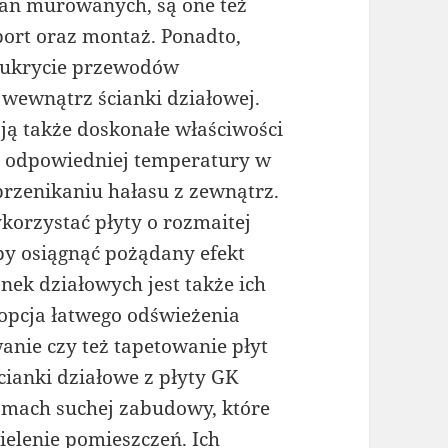
an murowanych, są one też
sport oraz montaż. Ponadto,
 ukrycie przewodów
h wewnątrz ścianki działowej.
ją także doskonałe właściwości
e odpowiedniej temperatury w
rzenikaniu hałasu z zewnątrz.
orzystać płyty o rozmaitej
by osiągnąć pożądany efekt
anek działowych jest także ich
 opcja łatwego odświeżenia
nie czy też tapetowanie płyt
ianki działowe z płyty GK
amach suchej zabudowy, które
ielenie pomieszczeń. Ich