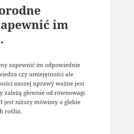
orodne
zapewnić im
.
imy zapewnić im odpowiednie
 wiedza czy umiejętności ale
lkości naszej uprawy ważne jest
y zależą głownie od równowagi
H jest niższy mówimy o glebie
h roślin.