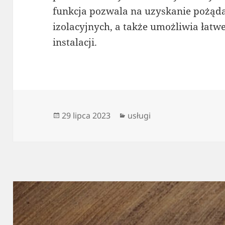
funkcja pozwala na uzyskanie pożą
izolacyjnych, a także umożliwia łatw
instalacji.
Data
Kategorie
29 lipca 2023
usługi
publikacji