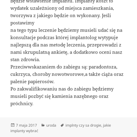
będzie wstawienie implantu. Implanty koszt to
wydatek uzależniony od miejsca zamieszkania,
tworzywa z jakiego będzie on wykonany. Jeśli
postawimy
na tego typu leczenie będziemy musieli udać się na
konsultacje podczas której implantolog wytypuje
najlepszą dla nas metodę leczenia, przeprowadzi z
nami skrupulatną ankietę, a dodatkowo oceni nasz
stan zdrowia.
Przeciwwskazaniem do zabiegu są: paradontoza,
cukrzyca, choroby nowotworowe,a także ciąża oraz
palenie papierosów.
Po zakwalifikowaniu nas do zabiegu będziemy
musieli pozbyć się kamienia nazębnego oraz
próchnicy.
Data
Kategorie
Tagi
7 maja 2017
uroda
implnty czy sa drogie
,
jakie
publikacji
implanty wybrać