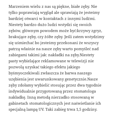
Marzeniem wielu z nas są piękne, białe zęby. Nie
tylko poprawiają wygląd ale sprawiają że jesteśmy
bardziej otwarci w kontaktach z innymi ludźmi.
Niestety bardzo dużo ludzi wstydzi się swoich
zębów, głównym powodem może być:krzywy zgryz,
brakujące zęby, czy żółte zęby. Jeśli zatem wstydzimy
się uśmiechać bo jesteśmy przekonani że wszyscy
patrzą właśnie na nasze zęby warto pomyśleć nad
zabiegami takimi jak: nakładki na zęby.Niestety
pasty wybielające reklamowane w telewizji nie
pozwolą uzyskać takiego efektu jakiego
byśmyoczekiwali zwłaszcza że barwa naszego
uzębienia jest uwarunkowany genetycznie.Nasze
zęby zdołamy wybielić stosując przez dwa tygodnie
indywidualnie przygotowaną przez stomatologa
nakładkę. Inną metodą nierzadko stosowaną w
gabinetach stomatologicznych jest naświetlanie ich
specjalną lampą UV. Taki zabieg trwa 1,5 godziny.