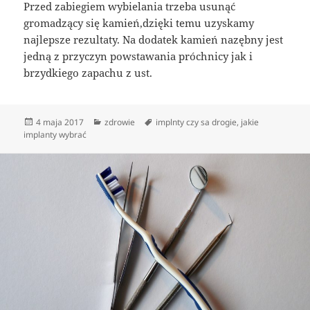
Przed zabiegiem wybielania trzeba usunąć
gromadzący się kamień,dzięki temu uzyskamy
najlepsze rezultaty. Na dodatek kamień nazębny jest
jedną z przyczyn powstawania próchnicy jak i
brzydkiego zapachu z ust.
Data
Kategorie
Tagi
4 maja 2017
zdrowie
implnty czy sa drogie
,
jakie
publikacji
implanty wybrać