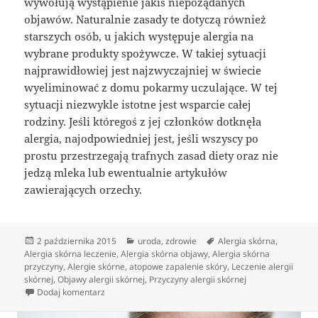
wywołują wystąpienie jakiś niepożądanych
objawów. Naturalnie zasady te dotyczą również
starszych osób, u jakich występuje alergia na
wybrane produkty spożywcze. W takiej sytuacji
najprawidłowiej jest najzwyczajniej w świecie
wyeliminować z domu pokarmy uczulające. W tej
sytuacji niezwykle istotne jest wsparcie całej
rodziny. Jeśli któregoś z jej członków dotknęła
alergia, najodpowiedniej jest, jeśli wszyscy po
prostu przestrzegają trafnych zasad diety oraz nie
jedzą mleka lub ewentualnie artykułów
zawierających orzechy.
Data
Kategorie
Tagi
2 października 2015
uroda
,
zdrowie
Alergia skórna
,
publikacji
Alergia skórna leczenie
,
Alergia skórna objawy
,
Alergia skórna
przyczyny
,
Alergie skórne
,
atopowe zapalenie skóry
,
Leczenie alergii
skórnej
,
Objawy alergii skórnej
,
Przyczyny alergii skórnej
do Uczulenia skórne
Dodaj komentarz