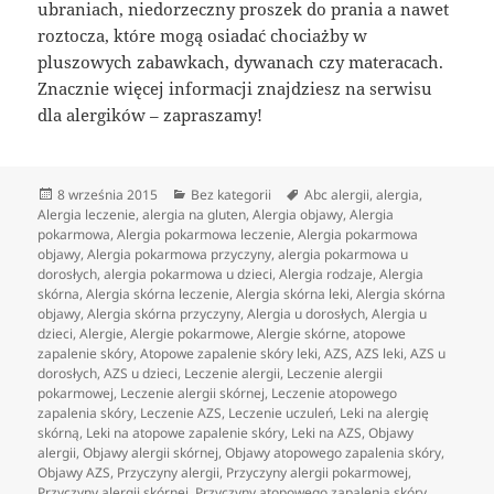
ubraniach, niedorzeczny proszek do prania a nawet
roztocza, które mogą osiadać chociażby w
pluszowych zabawkach, dywanach czy materacach.
Znacznie więcej informacji znajdziesz na serwisu
dla alergików – zapraszamy!
Data
Kategorie
Tagi
8 września 2015
Bez kategorii
Abc alergii
,
alergia
,
publikacji
Alergia leczenie
,
alergia na gluten
,
Alergia objawy
,
Alergia
pokarmowa
,
Alergia pokarmowa leczenie
,
Alergia pokarmowa
objawy
,
Alergia pokarmowa przyczyny
,
alergia pokarmowa u
dorosłych
,
alergia pokarmowa u dzieci
,
Alergia rodzaje
,
Alergia
skórna
,
Alergia skórna leczenie
,
Alergia skórna leki
,
Alergia skórna
objawy
,
Alergia skórna przyczyny
,
Alergia u dorosłych
,
Alergia u
dzieci
,
Alergie
,
Alergie pokarmowe
,
Alergie skórne
,
atopowe
zapalenie skóry
,
Atopowe zapalenie skóry leki
,
AZS
,
AZS leki
,
AZS u
dorosłych
,
AZS u dzieci
,
Leczenie alergii
,
Leczenie alergii
pokarmowej
,
Leczenie alergii skórnej
,
Leczenie atopowego
zapalenia skóry
,
Leczenie AZS
,
Leczenie uczuleń
,
Leki na alergię
skórną
,
Leki na atopowe zapalenie skóry
,
Leki na AZS
,
Objawy
alergii
,
Objawy alergii skórnej
,
Objawy atopowego zapalenia skóry
,
Objawy AZS
,
Przyczyny alergii
,
Przyczyny alergii pokarmowej
,
Przyczyny alergii skórnej
,
Przyczyny atopowego zapalenia skóry
,