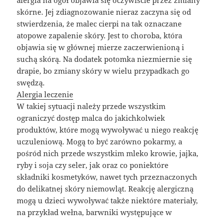
alergia na ogół objawia się oczywiście przez zmiany
skórne. Jej zdiagnozowanie nieraz zaczyna się od
stwierdzenia, że malec cierpi na tak oznaczane
atopowe zapalenie skóry. Jest to choroba, która
objawia się w głównej mierze zaczerwienioną i
suchą skórą. Na dodatek potomka niezmiernie się
drapie, bo zmiany skóry w wielu przypadkach go
swędzą.
Alergia leczenie
W takiej sytuacji należy przede wszystkim
ograniczyć dostęp malca do jakichkolwiek
produktów, które mogą wywoływać u niego reakcję
uczuleniową. Mogą to być zarówno pokarmy, a
pośród nich przede wszystkim mleko krowie, jajka,
ryby i soja czy seler, jak oraz co poniektóre
składniki kosmetyków, nawet tych przeznaczonych
do delikatnej skóry niemowląt. Reakcję alergiczną
mogą u dzieci wywoływać także niektóre materiały,
na przykład wełna, barwniki występujące w